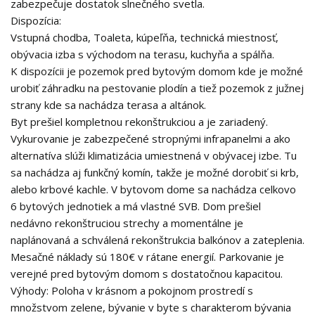
zabezpečuje dostatok slnečného svetla.
Dispozícia:
Vstupná chodba, Toaleta, kúpeľňa, technická miestnosť,
obývacia izba s východom na terasu, kuchyňa a spálňa.
K dispozícii je pozemok pred bytovým domom kde je možné
urobiť záhradku na pestovanie plodín a tiež pozemok z južnej
strany kde sa nachádza terasa a altánok.
Byt prešiel kompletnou rekonštrukciou a je zariadený.
Vykurovanie je zabezpečené stropnými infrapanelmi a ako
alternatíva slúži klimatizácia umiestnená v obývacej izbe. Tu
sa nachádza aj funkčný komín, takže je možné dorobiť si krb,
alebo krbové kachle. V bytovom dome sa nachádza celkovo
6 bytových jednotiek a má vlastné SVB. Dom prešiel
nedávno rekonštruciou strechy a momentálne je
naplánovaná a schválená rekonštrukcia balkónov a zateplenia.
Mesačné náklady sú 180€ v rátane energií. Parkovanie je
verejné pred bytovým domom s dostatočnou kapacitou.
Výhody: Poloha v krásnom a pokojnom prostredí s
množstvom zelene, bývanie v byte s charakterom bývania