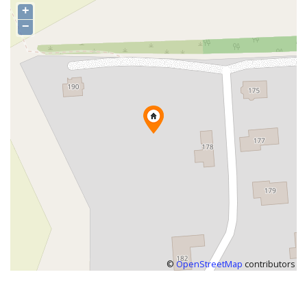
+
−
©
OpenStreetMap
contributors