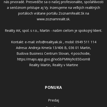
nás prvoradé. Presvedčte sa o našej profesionalite, spoľahlivosti
a serióznom prístupe aj Vy. Inzerujeme na veľkých realitných
portáloch vrátane portálu ZoznamRealit.Sk na
www.zoznamrealit.sk.
Reality AK, spol. s r.o., Martin - našim cieľom je spokojný klient.
Kontakt: e-mail: info@realityak.sk , mobil: 0949 511 114
Adresa: Andreja Kmeťa 13/406 B, 036 01 Martin,
Budova Business Centrum Slovan, 4 poschodie,
https://maps.app.goo.gl/xxSbPMWy9c65Evom8
Reality Martin, Reality v Martine
PONUKA
Predaj