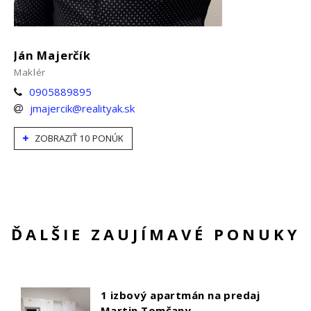
Ján Majerčík
Maklér
0905889895
jmajercik@realityak.sk
ZOBRAZIŤ 10 PONÚK
ĎALŠIE ZAUJÍMAVÉ PONUKY
1 izbový apartmán na predaj
Martin Tomčany