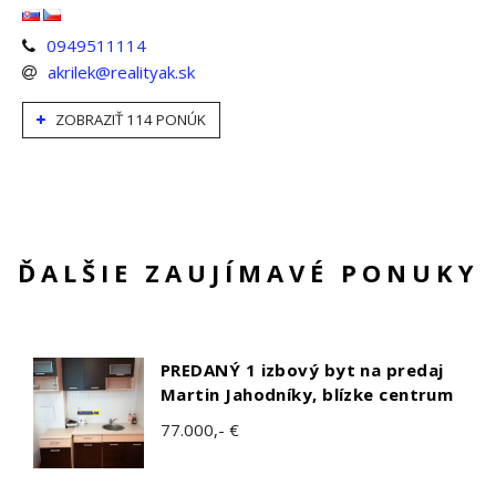
0949511114
akrilek@realityak.sk
ZOBRAZIŤ 114 PONÚK
ĎALŠIE ZAUJÍMAVÉ PONUKY
PREDANÝ 1 izbový byt na predaj
Martin Jahodníky, blízke centrum
77.000,- €