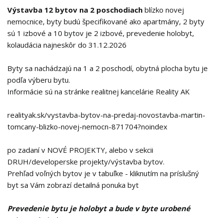
Výstavba 12 bytov na 2 poschodiach
blízko novej
nemocnice, byty budú špecifikované ako apartmány, 2 byty
sú 1 izbové a 10 bytov je 2 izbové, prevedenie holobyt,
kolaudácia najneskôr do 31.12.2026
Byty sa nachádzajú na 1 a 2 poschodí, obytná plocha bytu je
podľa výberu bytu.
Informácie sú na stránke realitnej kancelárie Reality AK
realityak.sk/vystavba-bytov-na-predaj-novostavba-martin-
tomcany-blizko-novej-nemocn-871704?noindex
po zadaní v NOVÉ PROJEKTY, alebo v sekcii
DRUH/developerske projekty/výstavba bytov.
Prehľad voľných bytov je v tabuľke - kliknutím na príslušný
byt sa Vám zobrazí detailná ponuka byt
Prevedenie bytu je holobyt a bude v byte urobené