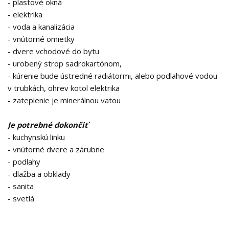
- plastové okná
- elektrika
- voda a kanalizácia
- vnútorné omietky
- dvere vchodové do bytu
- urobený strop sadrokartónom,
- kúrenie bude ústredné radiátormi, alebo podlahové vodou
v trubkách, ohrev kotol elektrika
- zateplenie je minerálnou vatou
Je potrebné dokončiť
- kuchynskú linku
- vnútorné dvere a zárubne
- podlahy
- dlažba a obklady
- sanita
- svetlá