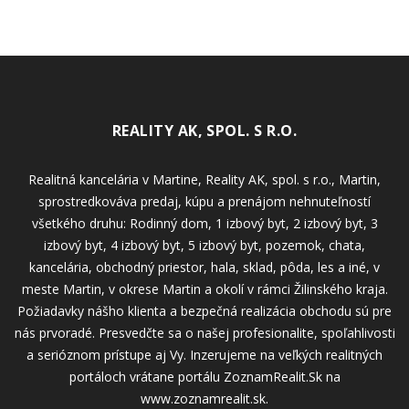
REALITY AK, SPOL. S R.O.
Realitná kancelária v Martine, Reality AK, spol. s r.o., Martin,
sprostredkováva predaj, kúpu a prenájom nehnuteľností
všetkého druhu: Rodinný dom, 1 izbový byt, 2 izbový byt, 3
izbový byt, 4 izbový byt, 5 izbový byt, pozemok, chata,
kancelária, obchodný priestor, hala, sklad, pôda, les a iné, v
meste Martin, v okrese Martin a okolí v rámci Žilinského kraja.
Požiadavky nášho klienta a bezpečná realizácia obchodu sú pre
nás prvoradé. Presvedčte sa o našej profesionalite, spoľahlivosti
a serióznom prístupe aj Vy. Inzerujeme na veľkých realitných
portáloch vrátane portálu ZoznamRealit.Sk na
www.zoznamrealit.sk.