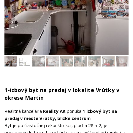
1-izbový byt na predaj v lokalite Vrútky v
okrese Martin
Realitná kancelária
Reality AK
ponúka
1 izbový byt na
predaj v meste Vrútky, blízke centrum
.
Byt je po čiastočnej rekonštrukcii, plocha 28 m2, je
postavený do tvaru L, nachádza sa na zvýšené prízemie / z