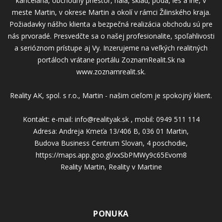
kancelária, obchodný priestor, hala, sklad, pôda, les a iné, v
meste Martin, v okrese Martin a okolí v rámci Žilinského kraja.
Požiadavky nášho klienta a bezpečná realizácia obchodu sú pre
nás prvoradé. Presvedčte sa o našej profesionalite, spoľahlivosti
a serióznom prístupe aj Vy. Inzerujeme na veľkých realitných
portáloch vrátane portálu ZoznamRealit.Sk na
www.zoznamrealit.sk.
Reality AK, spol. s r.o., Martin - našim cieľom je spokojný klient.
Kontakt: e-mail: info@realityak.sk , mobil: 0949 511 114
Adresa: Andreja Kmeťa 13/406 B, 036 01 Martin,
Budova Business Centrum Slovan, 4 poschodie,
https://maps.app.goo.gl/xxSbPMWy9c65Evom8
Reality Martin, Reality v Martine
PONUKA