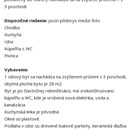
3 poschodí.
Dispozičné riešenie:
pozri pôdorys medzi foto
Chodba
Kuchyňa
Izba
Kúpeľňa s WC
Pivnica
Vybavenie:
1 izbový byt sa nachádza na zvýšenom prízemí z 3 poschodí,
obytná plocha bytu je 28 m2.
Byt je po čiastočnej rekonštrukcii, má zrekonštruovanú
kúpeľňu a WC, kde je urobená nová elektrika, voda a
kanalizácia.
Kuchynská linka je pôvodná
Okná sú plastové.
Podlaha v izbe sú drevené bukové parkety, keramická dlažba