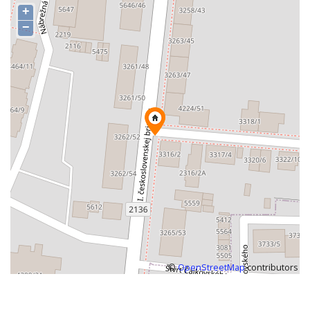
+
−
©
OpenStreetMap
contributors