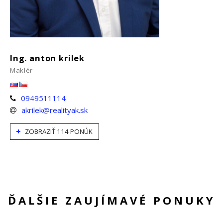
Ing. anton krilek
Maklér
0949511114
akrilek@realityak.sk
ZOBRAZIŤ 114 PONÚK
ĎALŠIE ZAUJÍMAVÉ PONUKY