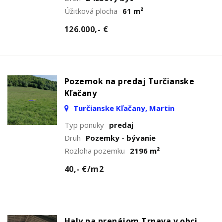
Úžitková plocha
61 m²
126.000,- €
Pozemok na predaj Turčianske
Kľačany
Turčianske Kľačany, Martin
Typ ponuky
predaj
Druh
Pozemky - bývanie
Rozloha pozemku
2196 m²
40,- €/m2
Haly na prenájom Trnava v obci