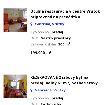
Útulná reštaurácia v centre Vrútok
pripravená na prevádzku
Centrum, Vrútky
Typ ponuky
predaj
Druh
Gastro priestory
Celková rozloha
300 m²
199.900,- €
REZERVOVANÉ 2 izbový byt na
predaj, veľký 61 m2, bezbarierový
Nábrežná, Vrútky
Typ ponuky
predaj
Druh
2-izbový byt