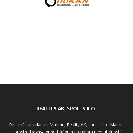
REALITY AK, SPOL. S R.O.
Realitná kancelária v Martine, Reality AK, spol. s r.o., Martin,
sprostredkováva predaj, kúpu a prenájom nehnuteľností