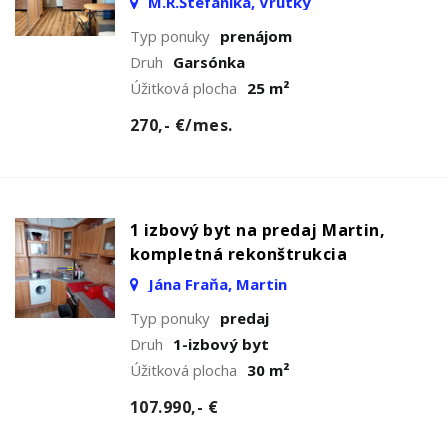
M.R.Štefánika, Vrútky
Typ ponuky
prenájom
Druh
Garsónka
Úžitková plocha
25 m²
270,- €/mes.
1 izbový byt na predaj Martin,
kompletná rekonštrukcia
Jána Fraňa, Martin
Typ ponuky
predaj
Druh
1-izbový byt
Úžitková plocha
30 m²
107.990,- €