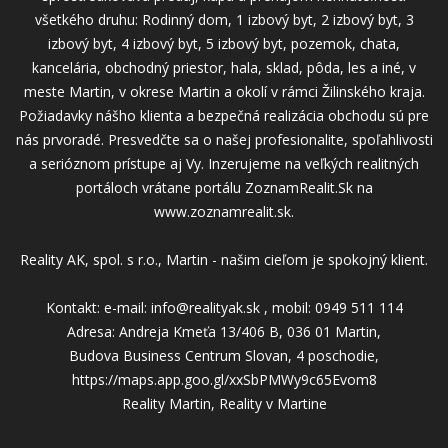
všetkého druhu: Rodinný dom, 1 izbový byt, 2 izbový byt, 3
izbový byt, 4 izbový byt, 5 izbový byt, pozemok, chata,
kancelária, obchodný priestor, hala, sklad, pôda, les a iné, v
meste Martin, v okrese Martin a okolí v rámci Žilinského kraja.
Požiadavky nášho klienta a bezpečná realizácia obchodu sú pre
nás prvoradé. Presvedčte sa o našej profesionalite, spoľahlivosti
a serióznom prístupe aj Vy. Inzerujeme na veľkých realitných
portáloch vrátane portálu ZoznamRealit.Sk na
www.zoznamrealit.sk.
Reality AK, spol. s r.o., Martin - našim cieľom je spokojný klient.
Kontakt: e-mail: info@realityak.sk , mobil: 0949 511 114
Adresa: Andreja Kmeťa 13/406 B, 036 01 Martin,
Budova Business Centrum Slovan, 4 poschodie,
https://maps.app.goo.gl/xxSbPMWy9c65Evom8
Reality Martin, Reality v Martine