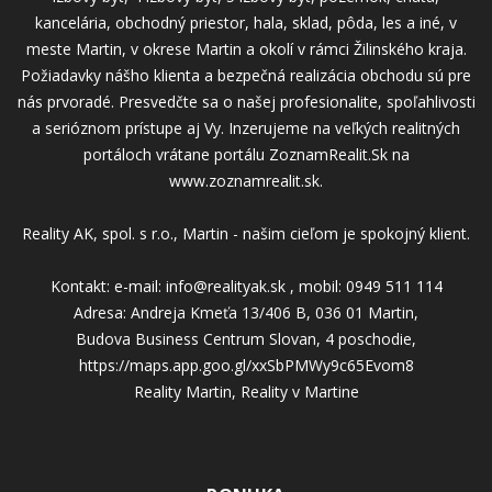
kancelária, obchodný priestor, hala, sklad, pôda, les a iné, v
meste Martin, v okrese Martin a okolí v rámci Žilinského kraja.
Požiadavky nášho klienta a bezpečná realizácia obchodu sú pre
nás prvoradé. Presvedčte sa o našej profesionalite, spoľahlivosti
a serióznom prístupe aj Vy. Inzerujeme na veľkých realitných
portáloch vrátane portálu ZoznamRealit.Sk na
www.zoznamrealit.sk.
Reality AK, spol. s r.o., Martin - našim cieľom je spokojný klient.
Kontakt: e-mail: info@realityak.sk , mobil: 0949 511 114
Adresa: Andreja Kmeťa 13/406 B, 036 01 Martin,
Budova Business Centrum Slovan, 4 poschodie,
https://maps.app.goo.gl/xxSbPMWy9c65Evom8
Reality Martin, Reality v Martine