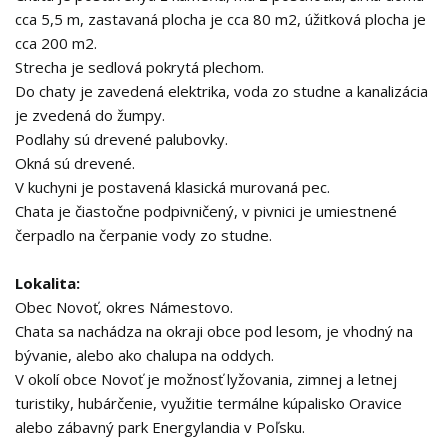
cca 5,5 m, zastavaná plocha je cca 80 m2, úžitková plocha je
cca 200 m2.
Strecha je sedlová pokrytá plechom.
Do chaty je zavedená elektrika, voda zo studne a kanalizácia
je zvedená do žumpy.
Podlahy sú drevené palubovky.
Okná sú drevené.
V kuchyni je postavená klasická murovaná pec.
Chata je čiastočne podpivničený, v pivnici je umiestnené
čerpadlo na čerpanie vody zo studne.
Lokalita:
Obec Novoť, okres Námestovo.
Chata sa nachádza na okraji obce pod lesom, je vhodný na
bývanie, alebo ako chalupa na oddych.
V okolí obce Novoť je možnosť lyžovania, zimnej a letnej
turistiky, hubárčenie, využitie termálne kúpalisko Oravice
alebo zábavný park Energylandia v Poľsku.