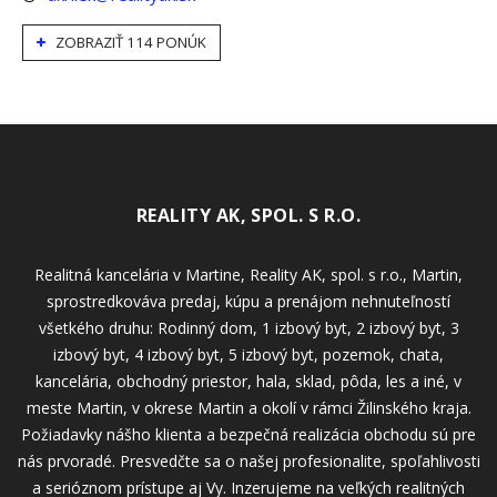
ZOBRAZIŤ 114 PONÚK
REALITY AK, SPOL. S R.O.
Realitná kancelária v Martine, Reality AK, spol. s r.o., Martin,
sprostredkováva predaj, kúpu a prenájom nehnuteľností
všetkého druhu: Rodinný dom, 1 izbový byt, 2 izbový byt, 3
izbový byt, 4 izbový byt, 5 izbový byt, pozemok, chata,
kancelária, obchodný priestor, hala, sklad, pôda, les a iné, v
meste Martin, v okrese Martin a okolí v rámci Žilinského kraja.
Požiadavky nášho klienta a bezpečná realizácia obchodu sú pre
nás prvoradé. Presvedčte sa o našej profesionalite, spoľahlivosti
a serióznom prístupe aj Vy. Inzerujeme na veľkých realitných