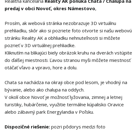
Realitná kancelária
Reality AK ponúka Chata / Chalupa na
predaj v obci Novoť, okres Námestovo
,
Prosím, ak webová stránka nezobrazuje 3D virtuálnu
prehliadku, skôr ako si pozriete foto otvorte si našu webovú
stránku Reality AK a obhliadku nehnuteľnosti si môžete
pozrieť v 3D virtuálnej prehliadke.
Kliknutím na blikajúci biely obrázok kruhu na dverách vstúpite
do ďalšej miestnosti. Ľavou stranou myši môžete miestnosť
otáčať vľavo a vpravo, hore a dolu.
Chata sa nachádza na okraji obce pod lesom, je vhodný na
bývanie, alebo ako chalupa na oddych.
V okolí obce Novoť je možnosť lyžovania, zimnej a letnej
turistiky, hubárčenie, využitie termálne kúpalisko Oravice
alebo zábavný park Energylandia v Poľsku.
Dispozičné riešenie:
pozri pôdorys medzi foto