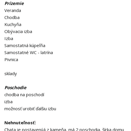
Prízemie
Veranda
Chodba
Kuchyňa
Obývacia izba
Izba
Samostatná kúpeľňa
Samostatné WC - latrína
Pivnica
sklady
Poschodie
chodba na poschodí
izba
možnosť urobiť ďalšiu izbu
Nehnuteľnosť:
Chata je postavenýá z kameňa, má 2 poschodia, šírka domu