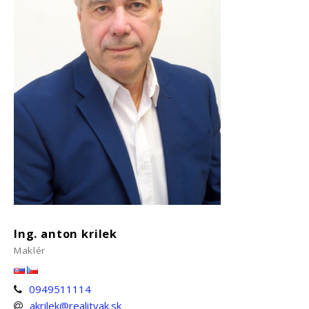
Ing. anton krilek
Maklér
0949511114
akrilek@realityak.sk