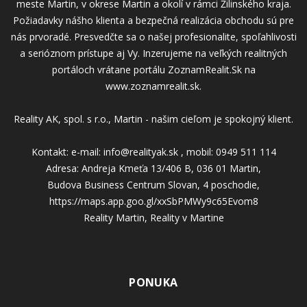
meste Martin, v okrese Martin a okolí v rámci Žilinského kraja.
Požiadavky nášho klienta a bezpečná realizácia obchodu sú pre
nás prvoradé. Presvedčte sa o našej profesionalite, spoľahlivosti
a serióznom prístupe aj Vy. Inzerujeme na veľkých realitných
portáloch vrátane portálu ZoznamRealit.Sk na
www.zoznamrealit.sk.
Reality AK, spol. s r.o., Martin - našim cieľom je spokojný klient.
Kontakt: e-mail: info@realityak.sk , mobil: 0949 511 114
Adresa: Andreja Kmeťa 13/406 B, 036 01 Martin,
Budova Business Centrum Slovan, 4 poschodie,
https://maps.app.goo.gl/xxSbPMWy9c65Evom8
Reality Martin, Reality v Martine
PONUKA