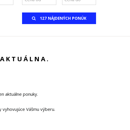
127 NÁJDENÝCH PONÚK
 AKTUÁLNA.
en aktuálne ponuky.
y vyhovujúce Vášmu výberu.