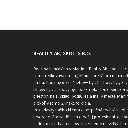
REALITY AK, SPOL. S R.O.
Realitná kancelária v Martine, Reality AK, spol. s r.o
sprostredkováva predaj, kúpu a prenájom nehnuteľ
druhu: Rodinný dom, 1 izbový byt, 2 izbový byt, 3 iz
izbový byt, 5 izbový byt, pozemok, chata, kancelár
priestor, hala, sklad, pôda, les a iné, v meste Marti
a okolí v rámci Žilinského kraja.
Požiadavky nášho klienta a bezpečná realizácia ob
prvoradé. Presvedčte sa o našej profesionalite, spo
serióznom prístupe aj Vy. Inzerujeme na veľkých re