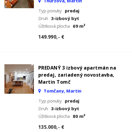
Thurzova, Martin
Typ ponuky
predaj
Druh
3-izbový byt
Úžitková plocha
69 m²
149.990,- €
PREDANÝ 3 izbový apartmán na
predaj, zariadený novostavba,
Martin Tomč
Tomčany, Martin
Typ ponuky
predaj
Druh
3-izbový byt
Úžitková plocha
80 m²
135.000,- €